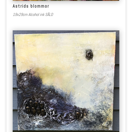
Astrids blommor
19x29cm Alcohol ink SÅLD