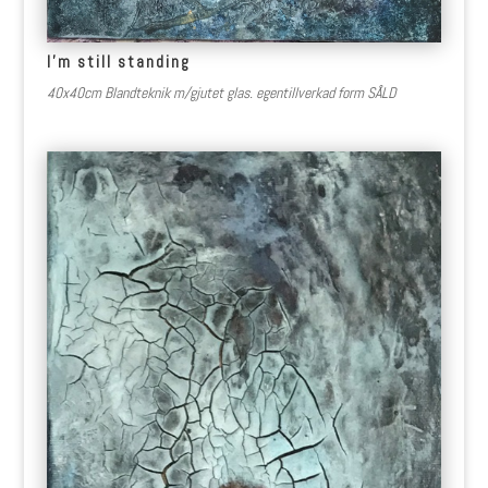
I’m still standing
40x40cm Blandteknik m/gjutet glas. egentillverkad form SÅLD