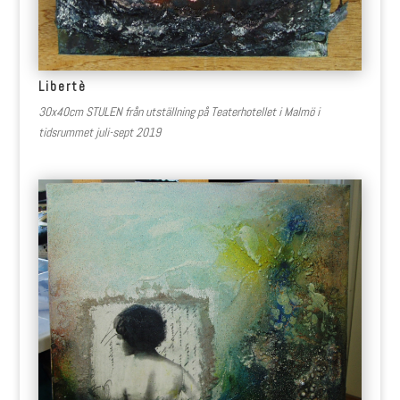
Libertè
30x40cm STULEN från utställning på Teaterhotellet i Malmö i
tidsrummet juli-sept 2019